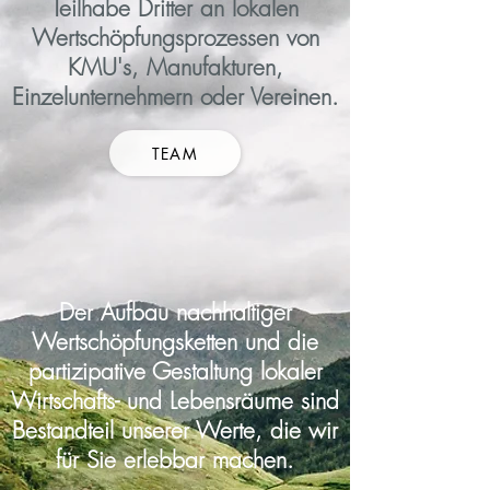
Teilhabe
Dritter
an lokalen
Wertschöpfungsprozessen von
KMU's, Manufakturen,
Einzelunternehmern oder Vereinen.
TEAM
Der Aufbau nachhaltiger
Wertschöpfungsketten und die
partizipative Gestaltung lokaler
Wirtschafts- und Lebensräume sind
Bestandteil unserer Werte, die wir
für Sie erlebbar machen.