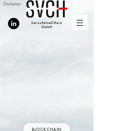
Disclaimer
SwissValueCHain
GmbH
BLOCKCHAIN