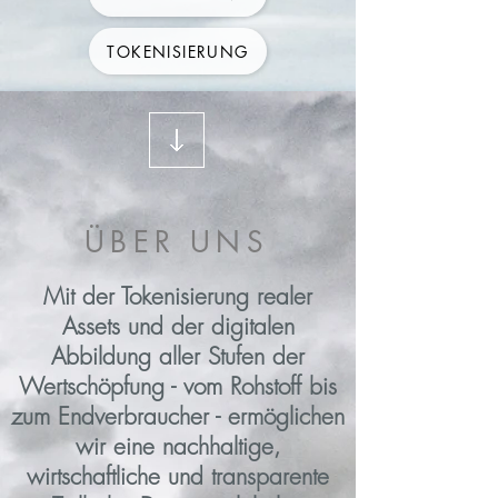
TOKENISIERUNG
ÜBER UNS
Mit der Tokenisierung realer
Assets und der digitalen
Abbildung aller Stufen der
Wertschöpfung - vom Rohstoff bis
zum Endverbraucher - ermöglichen
wir eine nachhaltige,
wirtschaftliche und transparente